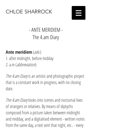
CHLOE SHARROCK
- ANTE MERIDIEM -
The 4.am Diary
Ante meridiem
(
adv
.)
​1. after midnight, before midday
2. a.m (
abbreviation
)
The 4.am Diary
is an artistic and photographic project
that is a constant work in progress, with no closing
date.
The 4.am Diary
looks into scenes and nocturnal lives
of strangers or relatives. By means of diptychs
composed from a picture taken between midnight
and midday, and a digitalised element - written notes
from the same day, a text sent that night, etc.. - every