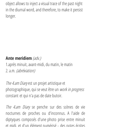
object allows to inject a visual trace of the past night
in the diurnal word, and therefore, to make it persist
longer.
Ante meridiem
(adv.)
1.après minuit, avant-midi, du matin, le matin
2. a.m.
(abréviation)
The 4.am Diary
est un projet artistique et
photographique, qui se veut être un
work in progress
constant et qui n'a pas de date butoir.
The 4.am Diary
se penche sur des scènes de vie
nocturnes de proches ou d'inconnus. A l'aide de
diptyques composés d'une photo prise entre minuit
et midi, et d'un élément numérisé - des notes écrites